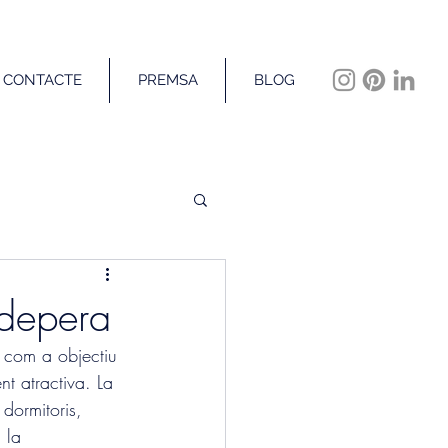
CONTACTE
PREMSA
BLOG
adepera
 com a objectiu 
t atractiva. La 
 dormitoris, 
 la 