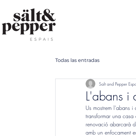
Todas las entradas
Salt and Pepper Espa
L'abans i
Us mostrem l’abans i
transformar una casa 
renovació abarcarà dife
amb un enfocament en l